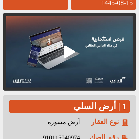
15-08-1445
1 | أرض السلي
نوع العقار
أرض مسورة
رقم الصك
910115040974