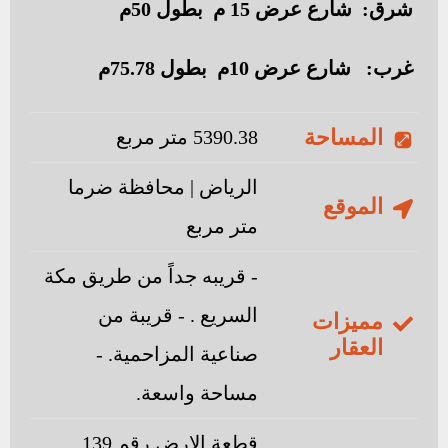
شرق: شارع عرض 15 م بطول 50م
غرب: شارع عرض 10م بطول 75.78م
المساحة
5390.38 متر مربع
الرياض | محافظة ضرما
الموقع
متر مربع
- قريبه جداً من طريق مكة
السريع . - قريبة من
مميزات
العقار
صناعية المزاحمية. -
مساحة واسعة.
قطعة الارض رقم 139