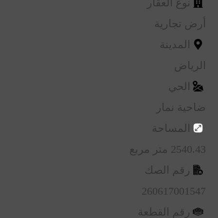
نوع العقار
أرض تجارية
المدينة
الرياض
الحي
ضاحية نمار
المساحة
2540.43 متر مربع
رقم الصك
260617001547
رقم القطعة