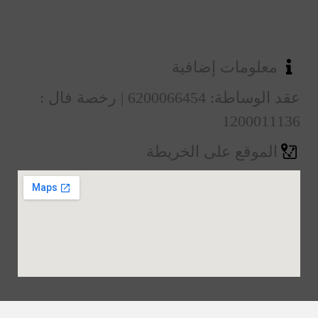
معلومات إضافية
عقد الوساطة: 6200066454 | رخصة فال :
1200011136
الموقع على الخريطة